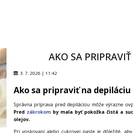
AKO SA PRIPRAVIŤ
3. 7. 2026 | 11:42
Ako sa pripraviť na depiláciu
Správna príprava pred depiláciou môže výrazne ovpl
Pred
zákrokom
by mala byť pokožka čistá a su
olejov.
Pri voskovaní alebo cukrovej paste je dôležité, aby