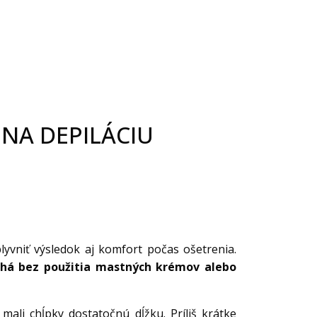
 NA DEPILÁCIU
yvniť výsledok aj komfort počas ošetrenia.
chá bez použitia mastných krémov alebo
 mali chĺpky dostatočnú dĺžku. Príliš krátke