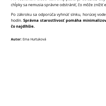
chĺpky sa nemusia správne odstrániť, čo môže znížiť ef
Po zákroku sa odporúča vyhnúť slnku, horúcej vode
hodín.
Správna starostlivosť pomáha minimalizo
čo najdlhšie.
Autor:
Ema Hurtuková