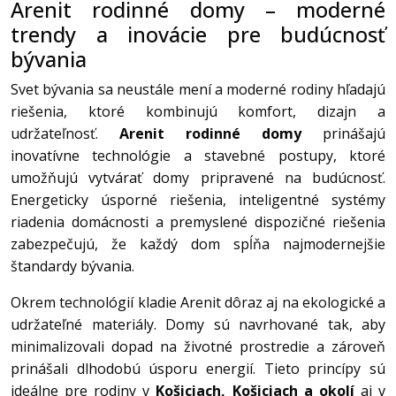
Arenit rodinné domy – moderné
trendy a inovácie pre budúcnosť
bývania
Svet bývania sa neustále mení a moderné rodiny hľadajú
riešenia, ktoré kombinujú komfort, dizajn a
udržateľnosť.
Arenit rodinné domy
prinášajú
inovatívne technológie a stavebné postupy, ktoré
umožňujú vytvárať domy pripravené na budúcnosť.
Energeticky úsporné riešenia, inteligentné systémy
riadenia domácnosti a premyslené dispozičné riešenia
zabezpečujú, že každý dom spĺňa najmodernejšie
štandardy bývania.
Okrem technológií kladie Arenit dôraz aj na ekologické a
udržateľné materiály. Domy sú navrhované tak, aby
minimalizovali dopad na životné prostredie a zároveň
prinášali dlhodobú úsporu energií. Tieto princípy sú
ideálne pre rodiny v
Košiciach, Košiciach a okolí
aj v