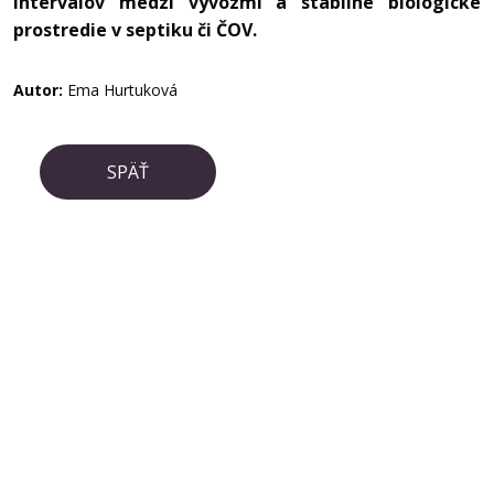
intervalov medzi vývozmi a stabilné biologické
prostredie v septiku či ČOV.
Autor:
Ema Hurtuková
SPÄŤ