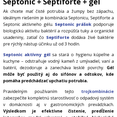
Septonic + Septiforte + gél
Ak chcete mať čisté potrubia a žumpy bez zápachu,
ideálnym riešením je kombinácia Septonicu, Septiforte a
Septonic aktívneho gélu.
Septonic prášok
podporuje
biologickú aktivitu baktérií a rozpúšťa tuky a organické
usadeniny, zatiaľ čo
Septiforte
dodáva živé baktérie
pre rýchly nástup účinku už od 3 hodín.
Septonic aktívny gél
sa stará o hygienu kúpeľne a
kuchyne – odstraňuje vodný kameň z umývadiel, vaní a
batérií, dezodoruje a zanecháva lesklé povrchy.
Gél
môže byť použitý aj do sifónov a odtokov, kde
pomáha predchádzať upchatiu potrubia.
Pravidelným používaním tejto
trojkombinácie
zabezpečíte kompletnú starostlivosť o odpadový systém
v domácnosti aj v gastronomických prevádzkach.
Výsledkom je efektívne čistenie, predĺženie