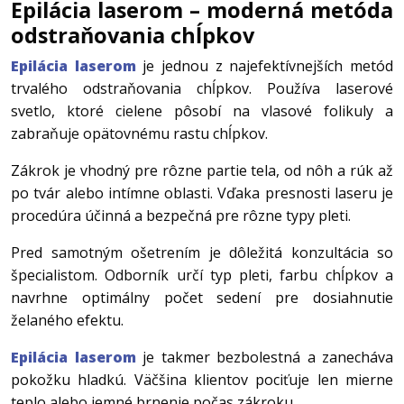
Epilácia laserom – moderná metóda
odstraňovania chĺpkov
Epilácia laserom
je jednou z najefektívnejších metód
trvalého odstraňovania chĺpkov. Používa laserové
svetlo, ktoré cielene pôsobí na vlasové folikuly a
zabraňuje opätovnému rastu chĺpkov.
Zákrok je vhodný pre rôzne partie tela, od nôh a rúk až
po tvár alebo intímne oblasti. Vďaka presnosti laseru je
procedúra účinná a bezpečná pre rôzne typy pleti.
Pred samotným ošetrením je dôležitá konzultácia so
špecialistom. Odborník určí typ pleti, farbu chĺpkov a
navrhne optimálny počet sedení pre dosiahnutie
želaného efektu.
Epilácia laserom
je takmer bezbolestná a zanecháva
pokožku hladkú. Väčšina klientov pociťuje len mierne
teplo alebo jemné brnenie počas zákroku.