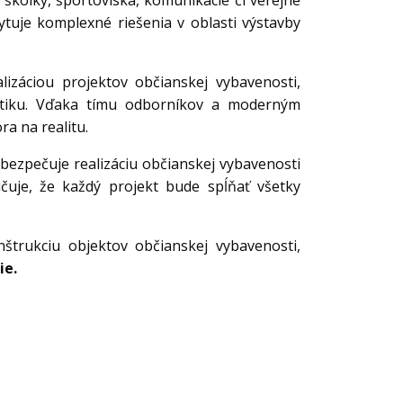
, škôlky, športoviská, komunikácie či verejné
ytuje komplexné riešenia v oblasti výstavby
izáciou projektov občianskej vybavenosti,
tetiku. Vďaka tímu odborníkov a moderným
a na realitu.
abezpečuje realizáciu občianskej vybavenosti
čuje, že každý projekt bude spĺňať všetky
štrukciu objektov občianskej vybavenosti,
ie.