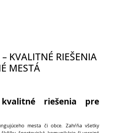
– KVALITNÉ RIEŠENIA
É MESTÁ
valitné riešenia pre
ngujúceho mesta či obce. Zahŕňa všetky