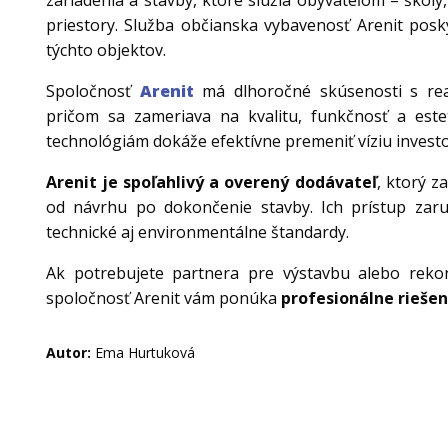
zariadenia a stavby, ktoré slúžia obyvateľom – školy
priestory. Služba občianska vybavenosť Arenit posk
týchto objektov.
Spoločnosť
Arenit
má dlhoročné skúsenosti s real
pričom sa zameriava na kvalitu, funkčnosť a es
technológiám dokáže efektívne premeniť víziu investor
Arenit je spoľahlivý a overený dodávateľ
, ktorý z
od návrhu po dokončenie stavby. Ich prístup zaru
technické aj environmentálne štandardy.
Ak potrebujete partnera pre výstavbu alebo rekon
spoločnosť Arenit vám ponúka
profesionálne riešen
Autor:
Ema Hurtuková