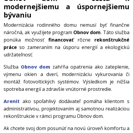
modernejšiemu a úspornejšiemu
bývaniu
Modernizácia rodinného domu nemusí byť finančne
náročná, ak využijete program
Obnov dom
. Táto služba
ponúka možnosť
financovať
rôzne
rekonštrukčné
práce
so zameraním na úsporu energií a ekologickú
udržateľnosť.
Služba
Obnov dom
zahŕňa opatrenia ako zateplenie,
výmenu okien a dverí, modernizáciu vykurovania či
montáž fotovoltických systémov. Výsledkom je nižšia
spotreba energií a zdravšie vnútorné prostredie.
Arenit
ako spoľahlivý dodávateľ pomáha klientom s
administratívou, projektovaním aj samotnou realizáciou
rekonštrukcie v rámci programu Obnov dom.
Ak chcete svoj dom posunúť na novú úroveň komfortu a