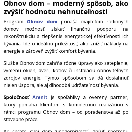
Obnov dom – moderný spôsob, ako
zvýšiť hodnotu nehnuteľnosti
Program
Obnov dom
prináša majiteľom rodinných
domov možnosť získať finančnú podporu na
rekonštrukciu a zlepšenie energetickej efektívnosti ich
bývania. Ide o ideálnu príležitosť, ako znížiť náklady na
energie a zároveň zvýšiť komfort bývania.
Služba Obnov dom zahŕňa rôzne úpravy ako zateplenie,
výmenu okien, dverí, kotlov či inštaláciu obnoviteľných
zdrojov energie. Týmto spôsobom sa dá dosiahnuť
nielen úspora, ale aj dlhodobá udržateľnosť bývania.
Spoločnosť
Arenit
je spoľahlivý a overený partner,
ktorý pomáha klientom s kompletnou realizáciou v
rámci programu Obnov dom – od poradenstva až po
stavebné práce.
Ak chcete svoj dom zmodernizovať, znížiť spotrebu