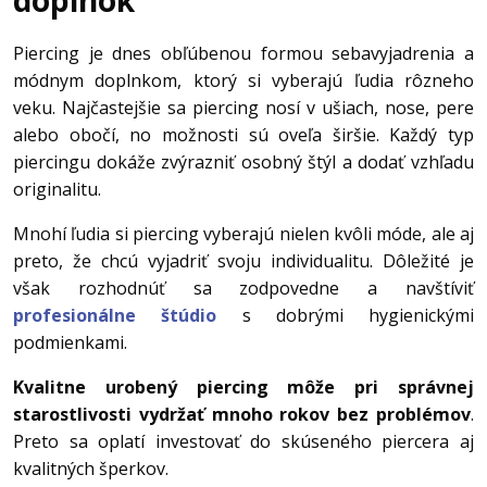
doplnok
Piercing je dnes obľúbenou formou sebavyjadrenia a
módnym doplnkom, ktorý si vyberajú ľudia rôzneho
veku. Najčastejšie sa piercing nosí v ušiach, nose, pere
alebo obočí, no možnosti sú oveľa širšie. Každý typ
piercingu dokáže zvýrazniť osobný štýl a dodať vzhľadu
originalitu.
Mnohí ľudia si piercing vyberajú nielen kvôli móde, ale aj
preto, že chcú vyjadriť svoju individualitu. Dôležité je
však rozhodnúť sa zodpovedne a navštíviť
profesionálne štúdio
s dobrými hygienickými
podmienkami.
Kvalitne urobený piercing môže pri správnej
starostlivosti vydržať mnoho rokov bez problémov
.
Preto sa oplatí investovať do skúseného piercera aj
kvalitných šperkov.