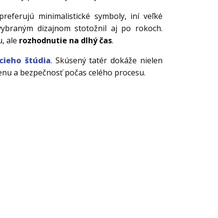
referujú minimalistické symboly, iní veľké
 vybraným dizajnom stotožnil aj po rokoch.
u, ale
rozhodnutie na dlhý čas
.
cieho štúdia
. Skúsený tatér dokáže nielen
ienu a bezpečnosť počas celého procesu.