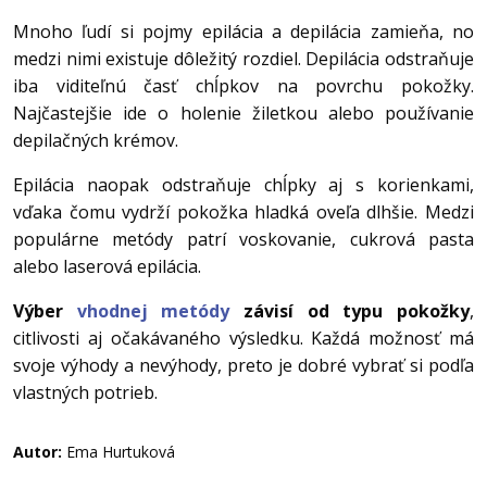
Mnoho ľudí si pojmy epilácia a depilácia zamieňa, no
medzi nimi existuje dôležitý rozdiel. Depilácia odstraňuje
iba viditeľnú časť chĺpkov na povrchu pokožky.
Najčastejšie ide o holenie žiletkou alebo používanie
depilačných krémov.
Epilácia naopak odstraňuje chĺpky aj s korienkami,
vďaka čomu vydrží pokožka hladká oveľa dlhšie. Medzi
populárne metódy patrí voskovanie, cukrová pasta
alebo laserová epilácia.
Výber
vhodnej metódy
závisí od typu pokožky
,
citlivosti aj očakávaného výsledku. Každá možnosť má
svoje výhody a nevýhody, preto je dobré vybrať si podľa
vlastných potrieb.
Autor:
Ema Hurtuková