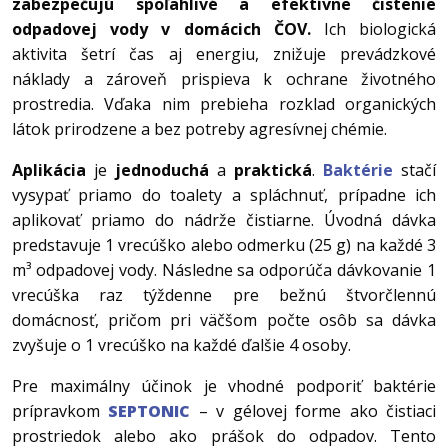
zabezpečujú spoľahlivé a efektívne čistenie
odpadovej vody v domácich ČOV.
Ich biologická
aktivita šetrí čas aj energiu, znižuje prevádzkové
náklady a zároveň prispieva k ochrane životného
prostredia. Vďaka nim prebieha rozklad organických
látok prirodzene a bez potreby agresívnej chémie.
Aplikácia
je
jednoduchá
a
praktická
.
Baktérie
stačí
vysypať priamo do toalety a spláchnuť, prípadne ich
aplikovať priamo do nádrže čistiarne. Úvodná dávka
predstavuje 1 vrecúško alebo odmerku (25 g) na každé 3
m³ odpadovej vody. Následne sa odporúča dávkovanie 1
vrecúška raz týždenne pre bežnú štvorčlennú
domácnosť, pričom pri väčšom počte osôb sa dávka
zvyšuje o 1 vrecúško na každé ďalšie 4 osoby.
Pre maximálny účinok je vhodné podporiť baktérie
prípravkom
SEPTONIC
– v gélovej forme ako čistiaci
prostriedok alebo ako prášok do odpadov. Tento