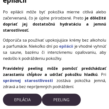
epilácii
Po epilácii môže byť pokožka mierne citlivá alebo
začervenaná, čo je úplne prirodzené. Preto
je dôležité
dopriať jej dostatočnú hydratáciu a jemnú
starostlivosť.
Odporúča sa používať upokojujúce krémy bez alkoholu
a parfumácie. Niekoľko dní po
epilácii
je vhodné vyhnúť
sa saune, bazénu či intenzívnemu opaľovaniu, aby
nedošlo k podráždeniu pokožky.
Pravidelný peeling môže pomôcť predchádzať
zarastaniu chĺpkov a udržať pokožku hladkú
. Pri
správnej starostlivosti
zostáva pokožka jemná,
zdravá a bez nepríjemných podráždení.
EPILÁCIA
PEELING