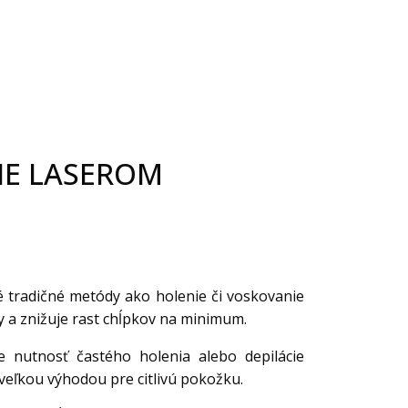
IE LASEROM
é tradičné metódy ako holenie či voskovanie
y a znižuje rast chĺpkov na minimum.
e nutnosť častého holenia alebo depilácie
 veľkou výhodou pre citlivú pokožku.