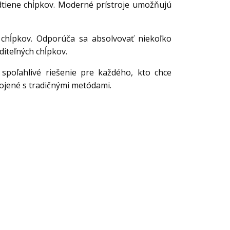
dtiene chĺpkov. Moderné prístroje umožňujú
chĺpkov. Odporúča sa absolvovať niekoľko
iditeľných chĺpkov.
spoľahlivé riešenie pre každého, kto chce
ojené s tradičnými metódami.