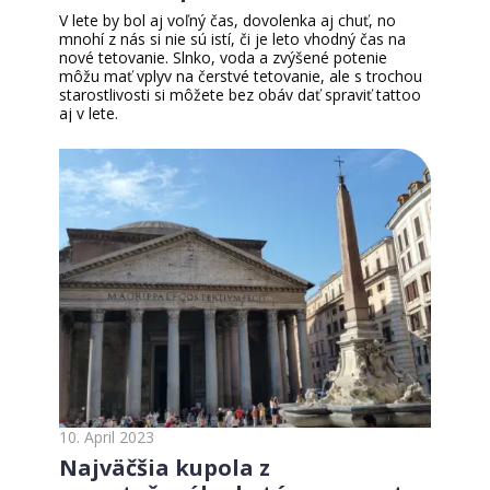
V lete by bol aj voľný čas, dovolenka aj chuť, no
mnohí z nás si nie sú istí, či je leto vhodný čas na
nové tetovanie. Slnko, voda a zvýšené potenie
môžu mať vplyv na čerstvé tetovanie, ale s trochou
starostlivosti si môžete bez obáv dať spraviť tattoo
aj v lete.
10. April 2023
Najväčšia kupola z