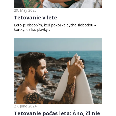
29. May 2025
Tetovanie v lete
Leto je obdobím, keď pokožka dýcha slobodou –
šortky, tielka, plavky...
27. June 2024
Tetovanie počas leta: Áno, či nie