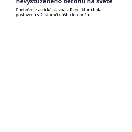
nevystuženého betónu na svete
Panteón je antická stavba v Ríme, ktorá bola
postavená v 2. storočí nášho letopočtu.